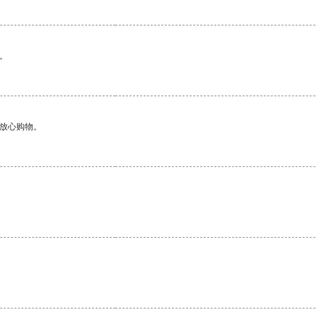
。
够放心购物。
。