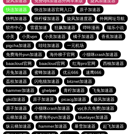
旋风加速器
免费vps加速器外网苹果版
旋风加速度器
快连加速器
快连加速器官网入口
原子加速器
快鸭加速器
快柠檬加速器
旋风加速度器
外网网址导航
软件中心
雷霆加速
狂飙加速器
哔咔漫画
瑞乐小说
小美
小美vpn
小美加速器
橘子加速器
香蕉加速器
pigcha加速器
哇哇加速器
一元机场
免费海外pvn加速器
海外梯子官网
小猫咪crash加速器
baacloud官网
baacloud官网
红海pro官网
西柚加速器
月兔加速器
蜜蜂加速器
优云666
速鹰666
荔枝加速器
闪电猫加速器
bitznet加速器
hammer加速器
ghelper
青柠加速器
飞兔加速器
gkd加速器
原子加速器
picacg加速器
极风加速器
原子加速器
小猫咪crash加速器
vp(永久免费)加速器
云梯加速器
免费海外pvn加速器
bluelayer加速器
纵云梯加速器
hammer加速器
暴雪加速器
起飞加速器