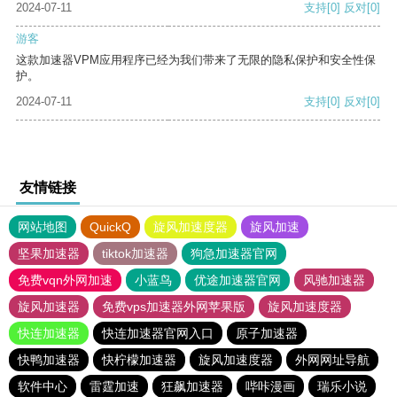
2024-07-11
支持
[0]
反对
[0]
游客
这款加速器VPM应用程序已经为我们带来了无限的隐私保护和安全性保
护。
2024-07-11
支持
[0]
反对
[0]
友情链接
网站地图
QuickQ
旋风加速度器
旋风加速
坚果加速器
tiktok加速器
狗急加速器官网
免费vqn外网加速
小蓝鸟
优途加速器官网
风驰加速器
旋风加速器
免费vps加速器外网苹果版
旋风加速度器
快连加速器
快连加速器官网入口
原子加速器
快鸭加速器
快柠檬加速器
旋风加速度器
外网网址导航
软件中心
雷霆加速
狂飙加速器
哔咔漫画
瑞乐小说