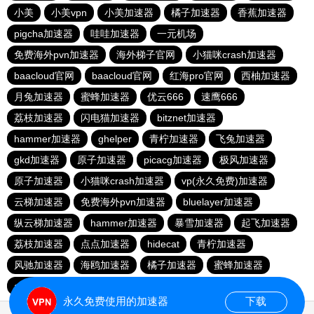
小美
小美vpn
小美加速器
橘子加速器
香蕉加速器
pigcha加速器
哇哇加速器
一元机场
免费海外pvn加速器
海外梯子官网
小猫咪crash加速器
baacloud官网
baacloud官网
红海pro官网
西柚加速器
月兔加速器
蜜蜂加速器
优云666
速鹰666
荔枝加速器
闪电猫加速器
bitznet加速器
hammer加速器
ghelper
青柠加速器
飞兔加速器
gkd加速器
原子加速器
picacg加速器
极风加速器
原子加速器
小猫咪crash加速器
vp(永久免费)加速器
云梯加速器
免费海外pvn加速器
bluelayer加速器
纵云梯加速器
hammer加速器
暴雪加速器
起飞加速器
荔枝加速器
点点加速器
hidecat
青柠加速器
风驰加速器
海鸥加速器
橘子加速器
蜜蜂加速器
abc加速器
飞兔加速器
泡泡狗加速器
永久免费使用的加速器
下载