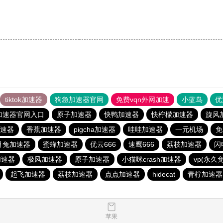
tiktok加速器
狗急加速器官网
免费vqn外网加速
小蓝鸟
优
加速器官网入口
原子加速器
快鸭加速器
快柠檬加速器
旋风
速器
香蕉加速器
pigcha加速器
哇哇加速器
一元机场
免
月兔加速器
蜜蜂加速器
优云666
速鹰666
荔枝加速器
闪
g加速器
极风加速器
原子加速器
小猫咪crash加速器
vp(永久
起飞加速器
荔枝加速器
点点加速器
hidecat
青柠加速器
苹果