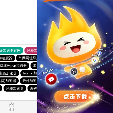
支持
[0]
反对
[0]
途加速器官网
风驰加速器
旋风加速器
加速度器
外网网址导航
软件中心
雷霆加速
狂飙加速器
费海外pvn加速器
海外梯子官网
小猫咪crash加速器
电猫加速器
bitznet加速器
hammer加速器
ghelper
免费)加速器
云梯加速器
免费海外pvn加速器
风驰加速器
海鸥加速器
橘子加速器
蜜蜂加速器
0.020624s
排行
推荐