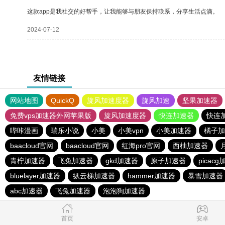
这款app是我社交的好帮手，让我能够与朋友保持联系，分享生活点滴。
2024-07-12
友情链接
网站地图
QuickQ
旋风加速度器
旋风加速
坚果加速器
免费vps加速器外网苹果版
旋风加速度器
快连加速器
快连
哔咔漫画
瑞乐小说
小美
小美vpn
小美加速器
橘子加
baacloud官网
baacloud官网
红海pro官网
西柚加速器
青柠加速器
飞兔加速器
gkd加速器
原子加速器
picac
bluelayer加速器
纵云梯加速器
hammer加速器
暴雪加速器
abc加速器
飞兔加速器
泡泡狗加速器
首页
安卓