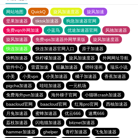
网站地图
QuickQ
旋风加速度器
旋风加速
坚果加速器
tiktok加速器
狗急加速器官网
免费vqn外网加速
小蓝鸟
优途加速器官网
风驰加速器
旋风加速器
免费vps加速器外网苹果版
旋风加速度器
快连加速器
快连加速器官网入口
原子加速器
快鸭加速器
快柠檬加速器
旋风加速度器
外网网址导航
软件中心
雷霆加速
狂飙加速器
哔咔漫画
瑞乐小说
小美
小美vpn
小美加速器
橘子加速器
香蕉加速器
pigcha加速器
哇哇加速器
一元机场
免费海外pvn加速器
海外梯子官网
小猫咪crash加速器
baacloud官网
baacloud官网
红海pro官网
西柚加速器
月兔加速器
蜜蜂加速器
优云666
速鹰666
荔枝加速器
闪电猫加速器
bitznet加速器
hammer加速器
ghelper
青柠加速器
飞兔加速器