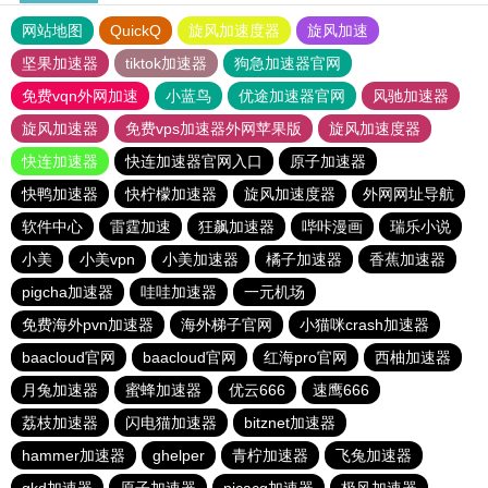
网站地图
QuickQ
旋风加速度器
旋风加速
坚果加速器
tiktok加速器
狗急加速器官网
免费vqn外网加速
小蓝鸟
优途加速器官网
风驰加速器
旋风加速器
免费vps加速器外网苹果版
旋风加速度器
快连加速器
快连加速器官网入口
原子加速器
快鸭加速器
快柠檬加速器
旋风加速度器
外网网址导航
软件中心
雷霆加速
狂飙加速器
哔咔漫画
瑞乐小说
小美
小美vpn
小美加速器
橘子加速器
香蕉加速器
pigcha加速器
哇哇加速器
一元机场
免费海外pvn加速器
海外梯子官网
小猫咪crash加速器
baacloud官网
baacloud官网
红海pro官网
西柚加速器
月兔加速器
蜜蜂加速器
优云666
速鹰666
荔枝加速器
闪电猫加速器
bitznet加速器
hammer加速器
ghelper
青柠加速器
飞兔加速器