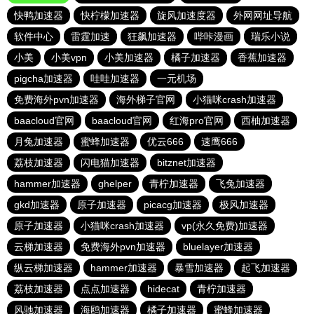
快鸭加速器
快柠檬加速器
旋风加速度器
外网网址导航
软件中心
雷霆加速
狂飙加速器
哔咔漫画
瑞乐小说
小美
小美vpn
小美加速器
橘子加速器
香蕉加速器
pigcha加速器
哇哇加速器
一元机场
免费海外pvn加速器
海外梯子官网
小猫咪crash加速器
baacloud官网
baacloud官网
红海pro官网
西柚加速器
月兔加速器
蜜蜂加速器
优云666
速鹰666
荔枝加速器
闪电猫加速器
bitznet加速器
hammer加速器
ghelper
青柠加速器
飞兔加速器
gkd加速器
原子加速器
picacg加速器
极风加速器
原子加速器
小猫咪crash加速器
vp(永久免费)加速器
云梯加速器
免费海外pvn加速器
bluelayer加速器
纵云梯加速器
hammer加速器
暴雪加速器
起飞加速器
荔枝加速器
点点加速器
hidecat
青柠加速器
风驰加速器
海鸥加速器
橘子加速器
蜜蜂加速器