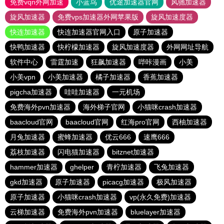
免费vqn外网加速
小蓝鸟
优途加速器官网
风驰加速器
旋风加速器
免费vps加速器外网苹果版
旋风加速度器
快连加速器
快连加速器官网入口
原子加速器
快鸭加速器
快柠檬加速器
旋风加速度器
外网网址导航
软件中心
雷霆加速
狂飙加速器
哔咔漫画
小美
小美vpn
小美加速器
橘子加速器
香蕉加速器
pigcha加速器
哇哇加速器
一元机场
免费海外pvn加速器
海外梯子官网
小猫咪crash加速器
baacloud官网
baacloud官网
红海pro官网
西柚加速器
月兔加速器
蜜蜂加速器
优云666
速鹰666
荔枝加速器
闪电猫加速器
bitznet加速器
hammer加速器
ghelper
青柠加速器
飞兔加速器
gkd加速器
原子加速器
picacg加速器
极风加速器
原子加速器
小猫咪crash加速器
vp(永久免费)加速器
云梯加速器
免费海外pvn加速器
bluelayer加速器